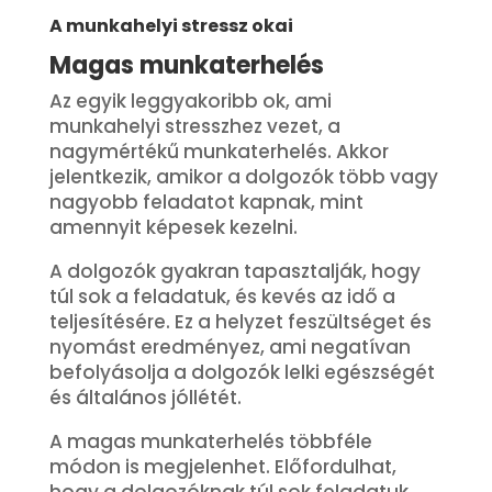
A munkahelyi stressz okai
Magas munkaterhelés
Az egyik leggyakoribb ok, ami
munkahelyi stresszhez vezet, a
nagymértékű munkaterhelés. Akkor
jelentkezik, amikor a dolgozók több vagy
nagyobb feladatot kapnak, mint
amennyit képesek kezelni.
A dolgozók gyakran tapasztalják, hogy
túl sok a feladatuk, és kevés az idő a
teljesítésére. Ez a helyzet feszültséget és
nyomást eredményez, ami negatívan
befolyásolja a dolgozók lelki egészségét
és általános jóllétét.
A magas munkaterhelés többféle
módon is megjelenhet. Előfordulhat,
hogy a dolgozóknak túl sok feladatuk