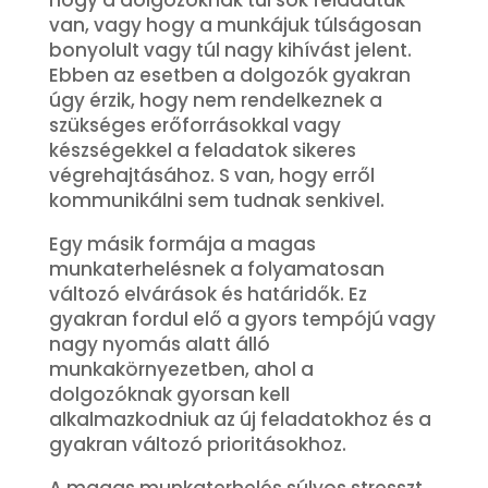
van, vagy hogy a munkájuk túlságosan
bonyolult vagy túl nagy kihívást jelent.
Ebben az esetben a dolgozók gyakran
úgy érzik, hogy nem rendelkeznek a
szükséges erőforrásokkal vagy
készségekkel a feladatok sikeres
végrehajtásához. S van, hogy erről
kommunikálni sem tudnak senkivel.
Egy másik formája a magas
munkaterhelésnek a folyamatosan
változó elvárások és határidők. Ez
gyakran fordul elő a gyors tempójú vagy
nagy nyomás alatt álló
munkakörnyezetben, ahol a
dolgozóknak gyorsan kell
alkalmazkodniuk az új feladatokhoz és a
gyakran változó prioritásokhoz.
A magas munkaterhelés súlyos stresszt