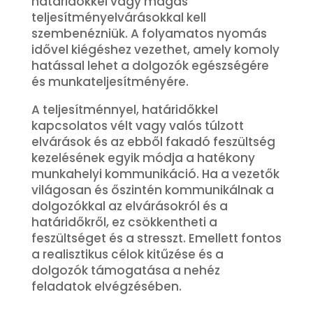
határidőkkel vagy magas
teljesítményelvárásokkal kell
szembenézniük. A folyamatos nyomás
idővel kiégéshez vezethet, amely komoly
hatással lehet a dolgozók egészségére
és munkateljesítményére.
A teljesítménnyel, határidőkkel
kapcsolatos vélt vagy valós túlzott
elvárások és az ebből fakadó feszültség
kezelésének egyik módja a hatékony
munkahelyi kommunikáció. Ha a vezetők
világosan és őszintén kommunikálnak a
dolgozókkal az elvárásokról és a
határidőkről, ez csökkentheti a
feszültséget és a stresszt. Emellett fontos
a realisztikus célok kitűzése és a
dolgozók támogatása a nehéz
feladatok elvégzésében.