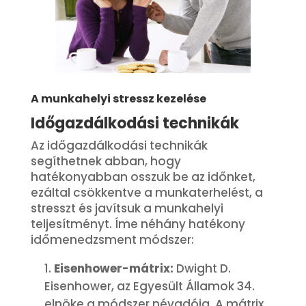
A munkahelyi stressz kezelése
Időgazdálkodási technikák
Az időgazdálkodási technikák
segíthetnek abban, hogy
hatékonyabban osszuk be az időnket,
ezáltal csökkentve a munkaterhelést, a
stresszt és javítsuk a munkahelyi
teljesítményt. Íme néhány hatékony
időmenedzsment módszer:
Eisenhower-mátrix:
Dwight D.
Eisenhower, az Egyesült Államok 34.
elnöke a módszer névadója. A mátrix