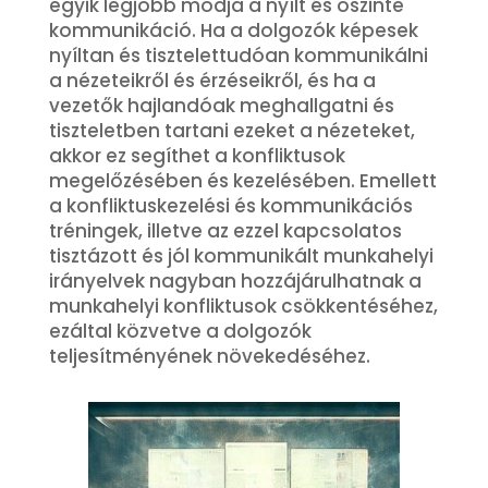
egyik legjobb módja a nyílt és őszinte
kommunikáció. Ha a dolgozók képesek
nyíltan és tisztelettudóan kommunikálni
a nézeteikről és érzéseikről, és ha a
vezetők hajlandóak meghallgatni és
tiszteletben tartani ezeket a nézeteket,
akkor ez segíthet a konfliktusok
megelőzésében és kezelésében. Emellett
a konfliktuskezelési és kommunikációs
tréningek, illetve az ezzel kapcsolatos
tisztázott és jól kommunikált munkahelyi
irányelvek nagyban hozzájárulhatnak a
munkahelyi konfliktusok csökkentéséhez,
ezáltal közvetve a dolgozók
teljesítményének növekedéséhez.