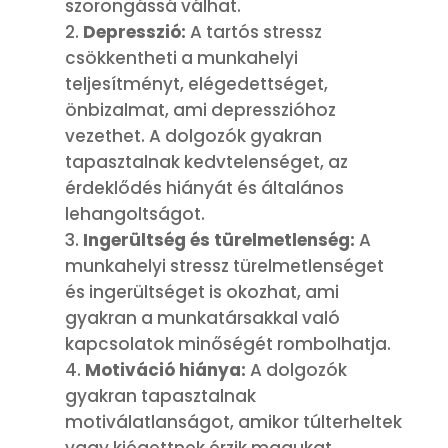
szorongássá válhat.
Depresszió:
A tartós stressz
csökkentheti a munkahelyi
teljesítményt, elégedettséget,
önbizalmat, ami depresszióhoz
vezethet. A dolgozók gyakran
tapasztalnak kedvtelenséget, az
érdeklődés hiányát és általános
lehangoltságot.
Ingerültség és türelmetlenség:
A
munkahelyi stressz türelmetlenséget
és ingerültséget is okozhat, ami
gyakran a munkatársakkal való
kapcsolatok minőségét rombolhatja.
Motiváció hiánya:
A dolgozók
gyakran tapasztalnak
motiválatlanságot, amikor túlterheltek