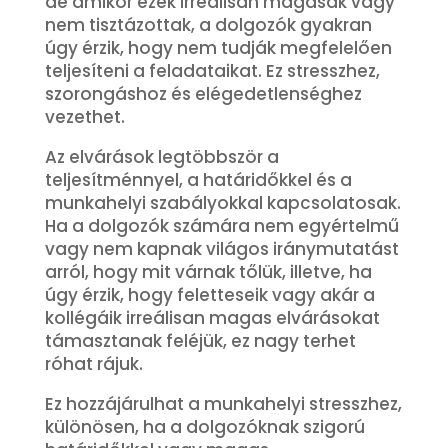
de amikor ezek irreálisan magasak vagy
nem tisztázottak, a dolgozók gyakran
úgy érzik, hogy nem tudják megfelelően
teljesíteni a feladataikat. Ez stresszhez,
szorongáshoz és elégedetlenséghez
vezethet.
Az elvárások legtöbbször a
teljesítménnyel, a határidőkkel és a
munkahelyi szabályokkal kapcsolatosak.
Ha a dolgozók számára nem egyértelmű
vagy nem kapnak világos iránymutatást
arról, hogy mit várnak tőlük, illetve, ha
úgy érzik, hogy feletteseik vagy akár a
kollégáik irreálisan magas elvárásokat
támasztanak feléjük, ez nagy terhet
róhat rájuk.
Ez hozzájárulhat a munkahelyi stresszhez,
különösen, ha a dolgozóknak szigorú