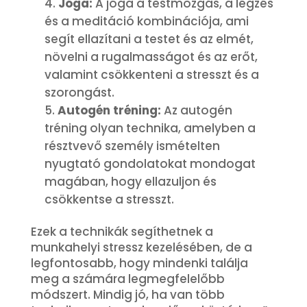
Jóga:
A jóga a testmozgás, a légzés
és a meditáció kombinációja, ami
segít ellazítani a testet és az elmét,
növelni a rugalmasságot és az erőt,
valamint csökkenteni a stresszt és a
szorongást.
Autogén tréning:
Az autogén
tréning olyan technika, amelyben a
résztvevő személy ismételten
nyugtató gondolatokat mondogat
magában, hogy ellazuljon és
csökkentse a stresszt.
Ezek a technikák segíthetnek a
munkahelyi stressz kezelésében, de a
legfontosabb, hogy mindenki találja
meg a számára legmegfelelőbb
módszert. Mindig jó, ha van több