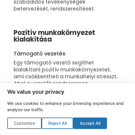
szabadidős tevékenységek
betervezését, rendszeresítését.
Pozitív munkakörnyezet
kialakítása
Támogató vezetés
Egy támogató vezető segíthet
kialakítani pozitív munkakörnyezetet,
ami csökkentheti a munkahelyi stresszt.
Ahol a vezetők rendszeresen
kommunikálnak dolgozóikkal,
We value your privacy
meghallgatják aggodalmaikat és
We use cookies to enhance your browsing experience and
figyelembe veszik javaslataikat,
analyze our traffic.
támogatják őket a munkahelyi kihívások
kezelésében, ott nemcsak a munkahelyi
Customize
Reject All
Accept All
stressz csökken, hanem növekszik a
teljesítmény és a dolgozók lojalitása.