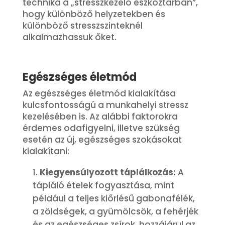
technika a „stresszkezelő eszköztárban”,
hogy különböző helyzetekben és
különböző stresszszinteknél
alkalmazhassuk őket.
Egészséges életmód
Az egészséges életmód kialakítása
kulcsfontosságú a munkahelyi stressz
kezelésében is. Az alábbi faktorokra
érdemes odafigyelni, illetve szükség
esetén az új, egészséges szokásokat
kialakítani:
Kiegyensúlyozott táplálkozás:
A
tápláló ételek fogyasztása, mint
például a teljes kiőrlésű gabonafélék,
a zöldségek, a gyümölcsök, a fehérjék
és az egészséges zsírok, hozzájárul az