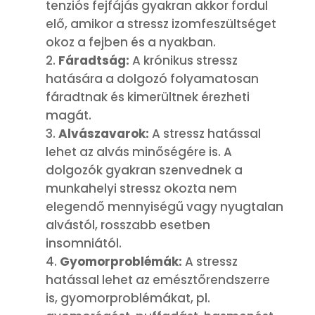
tenziós fejfájás gyakran akkor fordul
elő, amikor a stressz izomfeszültséget
okoz a fejben és a nyakban.
Fáradtság:
A krónikus stressz
hatására a dolgozó folyamatosan
fáradtnak és kimerültnek érezheti
magát.
Alvászavarok:
A stressz hatással
lehet az alvás minőségére is. A
dolgozók gyakran szenvednek a
munkahelyi stressz okozta nem
elegendő mennyiségű vagy nyugtalan
alvástól, rosszabb esetben
insomniától.
Gyomorproblémák:
A stressz
hatással lehet az emésztőrendszerre
is, gyomorproblémákat, pl.