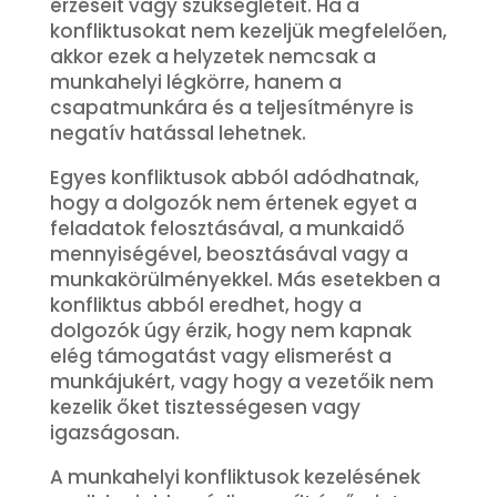
érzéseit vagy szükségleteit. Ha a
konfliktusokat nem kezeljük megfelelően,
akkor ezek a helyzetek nemcsak a
munkahelyi légkörre, hanem a
csapatmunkára és a teljesítményre is
negatív hatással lehetnek.
Egyes konfliktusok abból adódhatnak,
hogy a dolgozók nem értenek egyet a
feladatok felosztásával, a munkaidő
mennyiségével, beosztásával vagy a
munkakörülményekkel. Más esetekben a
konfliktus abból eredhet, hogy a
dolgozók úgy érzik, hogy nem kapnak
elég támogatást vagy elismerést a
munkájukért, vagy hogy a vezetőik nem
kezelik őket tisztességesen vagy
igazságosan.
A munkahelyi konfliktusok kezelésének