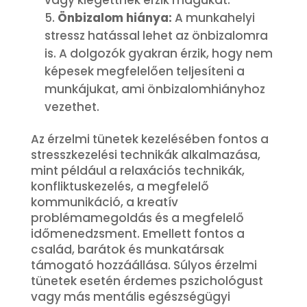
vagy kiégettnek érzik magukat.
Önbizalom hiánya:
A munkahelyi
stressz hatással lehet az önbizalomra
is. A dolgozók gyakran érzik, hogy nem
képesek megfelelően teljesíteni a
munkájukat, ami önbizalomhiányhoz
vezethet.
Az érzelmi tünetek kezelésében fontos a
stresszkezelési technikák alkalmazása,
mint például a relaxációs technikák,
konfliktuskezelés, a megfelelő
kommunikáció, a kreatív
problémamegoldás és a megfelelő
időmenedzsment. Emellett fontos a
család, barátok és munkatársak
támogató hozzáállása. Súlyos érzelmi
tünetek esetén érdemes pszichológust
vagy más mentális egészségügyi