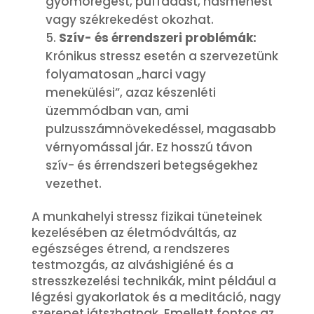
gyomorégést, puffadást, hasmenést
vagy székrekedést okozhat.
Szív- és érrendszeri problémák:
Krónikus stressz esetén a szervezetünk
folyamatosan „harci vagy
menekülési”, azaz készenléti
üzemmódban van, ami
pulzusszámnövekedéssel, magasabb
vérnyomással jár. Ez hosszú távon
szív- és érrendszeri betegségekhez
vezethet.
A munkahelyi stressz fizikai tüneteinek
kezelésében az életmódváltás, az
egészséges étrend, a rendszeres
testmozgás, az alváshigiéné és a
stresszkezelési technikák, mint például a
légzési gyakorlatok és a meditáció, nagy
szerepet játszhatnak. Emellett fontos az