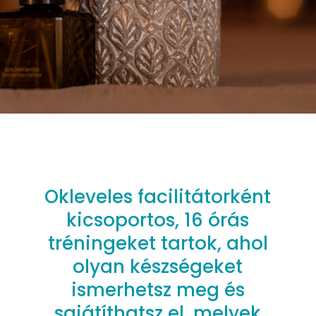
Okleveles facilitátorként
kicsoportos, 16 órás
tréningeket tartok, ahol
olyan készségeket
ismerhetsz meg és
sajátíthatsz el, melyek