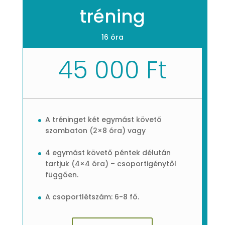
tréning
16 óra
45 000 Ft
A tréninget két egymást követő
szombaton (2×8 óra) vagy
4 egymást követő péntek délután
tartjuk (4×4 óra) – csoportigénytől
függően.
A csoportlétszám: 6-8 fő.