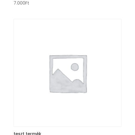
7.000
Ft
teszt termék