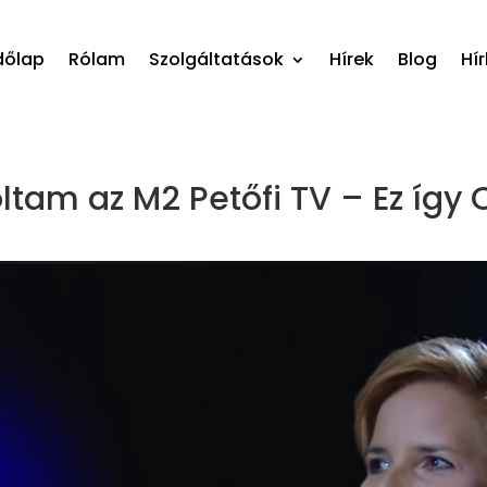
dőlap
Rólam
Szolgáltatások
Hírek
Blog
Hír
ltam az M2 Petőfi TV – Ez így