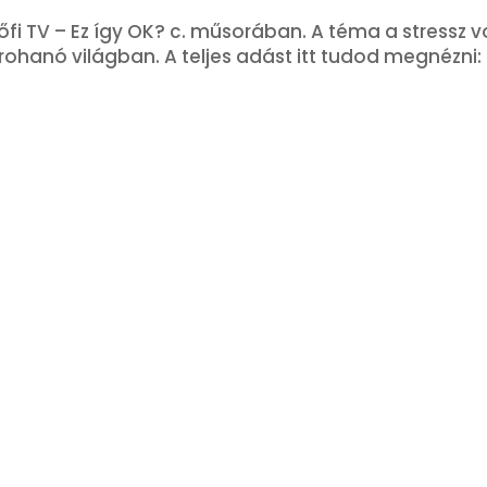
i TV – Ez így OK? c. műsorában. A téma a stressz vo
a rohanó világban. A teljes adást itt tudod megnézni: