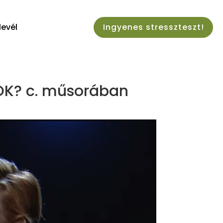
levél
Ingyenes stresszteszt!
 OK? c. műsorában