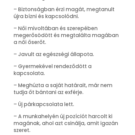
– Biztonságban érzi magát, megtanult
újra bízni és kapcsolódni.
– Női mivoltában és szerepében
megerősödött és megtalálta magában
a női őserőt.
– Javult az egészségi állapota.
– Gyermekével rendeződött a
kapcsolata.
– Meghúzta a saját határait, már nem
tudja őt bántani az exférje.
– Új párkapcsolata lett.
– A munkahelyén új pozíciót harcolt ki
magának, ahol azt csinálja, amit igazán
szeret.