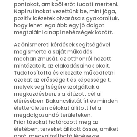
pontokat, amikből erőt tudott meríteni.
Napi rutinokat vezettünk be, mint jóga,
pozitív idézetek olvasása s gyakoroltuk,
hogy lehet legalább egy jó dolgot
megtalálni a napi nehézségek között.
Az önismereti kérdések segítségével
megismerte a saját működési
mechanizmusát, az otthonról hozott
mintázatait, az elakadásainak okait.
Tudatosította és elkezdte működtetni
azokat az erősségeit és képességeit,
melyek segítségére szolgáltak a
megküzdésben, s a kitűzött céljai
elérésében. Bakancslistát írt és minden
életterületen célokat állított fel a
megdolgozandó területeken.
Prioritásokat határozott meg az
életében, terveket állított össze, amiket
apró, megvalósítható lépésekre