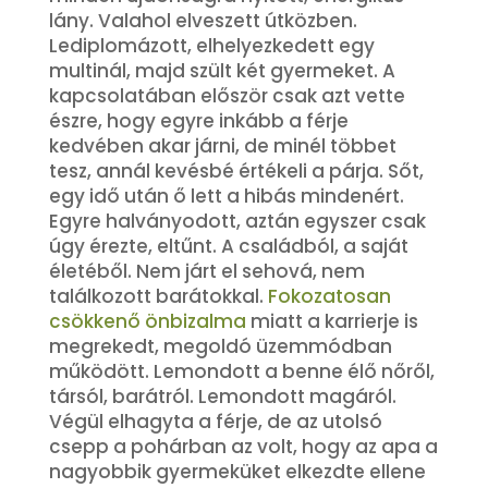
lány. Valahol elveszett útközben.
Lediplomázott, elhelyezkedett egy
multinál, majd szült két gyermeket. A
kapcsolatában először csak azt vette
észre, hogy egyre inkább a férje
kedvében akar járni, de minél többet
tesz, annál kevésbé értékeli a párja. Sőt,
egy idő után ő lett a hibás mindenért.
Egyre halványodott, aztán egyszer csak
úgy érezte, eltűnt. A családból, a saját
életéből. Nem járt el sehová, nem
találkozott barátokkal.
Fokozatosan
csökkenő önbizalma
miatt a karrierje is
megrekedt, megoldó üzemmódban
működött. Lemondott a benne élő nőről,
társól, barátról. Lemondott magáról.
Végül elhagyta a férje, de az utolsó
csepp a pohárban az volt, hogy az apa a
nagyobbik gyermeküket elkezdte ellene