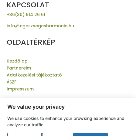
KAPCSOLAT
+36(30) 914 26 61
info@egeszsegesharmonia.hu
OLDALTÉRKÉP
Kezdőlap
Partnereim
Adatkezelési tájékoztató
ÁSZF
Impresszum
We value your privacy
We use cookies to enhance your browsing experience and
© 2025 Egészség és Harmónia | Minden jog fenntartva.
analyze our traffic.