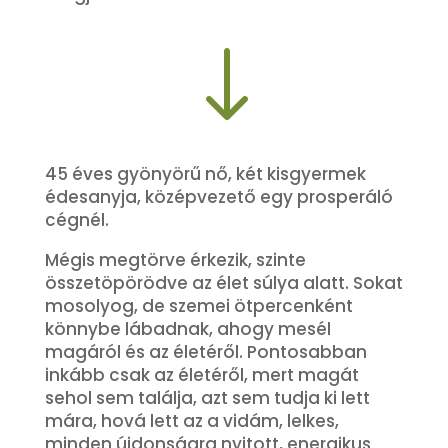
"
45 éves gyönyörű nő, két kisgyermek
édesanyja, középvezető egy prosperáló
cégnél.
Mégis megtörve érkezik, szinte
összetöpörödve az élet súlya alatt. Sokat
mosolyog, de szemei ötpercenként
könnybe lábadnak, ahogy mesél
magáról és az életéről. Pontosabban
inkább csak az életéről, mert magát
sehol sem találja, azt sem tudja ki lett
mára, hová lett az a vidám, lelkes,
minden újdonságra nyitott, energikus