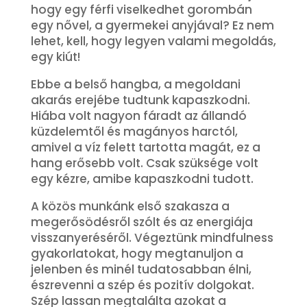
hogy egy férfi viselkedhet gorombán
egy nővel, a gyermekei anyjával? Ez nem
lehet, kell, hogy legyen valami megoldás,
egy kiút!
Ebbe a belső hangba, a megoldani
akarás erejébe tudtunk kapaszkodni.
Hiába volt nagyon fáradt az állandó
küzdelemtől és magányos harctól,
amivel a víz felett tartotta magát, ez a
hang erősebb volt. Csak szüksége volt
egy kézre, amibe kapaszkodni tudott.
A közös munkánk első szakasza a
megerősödésről szólt és az energiája
visszanyeréséről. Végeztünk mindfulness
gyakorlatokat, hogy megtanuljon a
jelenben és minél tudatosabban élni,
észrevenni a szép és pozitív dolgokat.
Szép lassan megtalálta azokat a