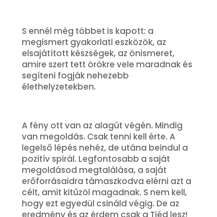
S ennél még többet is kapott: a
megismert gyakorlati eszközök, az
elsajátított készségek, az önismeret,
amire szert tett örökre vele maradnak és
segíteni fogják nehezebb
élethelyzetekben.
A fény ott van az alagút végén. Mindig
van megoldás. Csak tenni kell érte. A
legelső lépés nehéz, de utána beindul a
pozitív spirál. Legfontosabb a saját
megoldásod megtalálása, a saját
erőforrásaidra támaszkodva elérni azt a
célt, amit kitűzöl magadnak. S nem kell,
hogy ezt egyedül csináld végig. De az
eredmény és az érdem csak a Tiéd lesz!