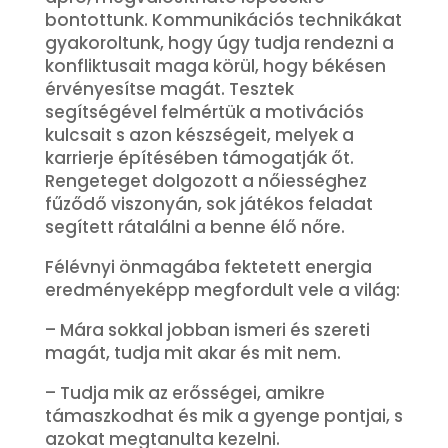
bontottunk. Kommunikációs technikákat
gyakoroltunk, hogy úgy tudja rendezni a
konfliktusait maga körül, hogy békésen
érvényesítse magát. Tesztek
segítségével felmértük a motivációs
kulcsait s azon készségeit, melyek a
karrierje építésében támogatják őt.
Rengeteget dolgozott a nőiességhez
fűződő viszonyán, sok játékos feladat
segített rátalálni a benne élő nőre.
Félévnyi önmagába fektetett energia
eredményeképp megfordult vele a világ:
– Mára sokkal jobban ismeri és szereti
magát, tudja mit akar és mit nem.
– Tudja mik az erősségei, amikre
támaszkodhat és mik a gyenge pontjai, s
azokat megtanulta kezelni.