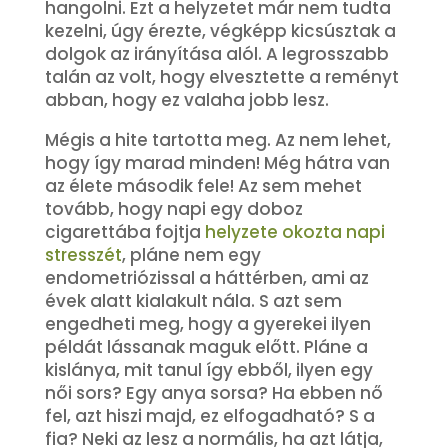
hangolni. Ezt a helyzetet már nem tudta
kezelni, úgy érezte, végképp kicsúsztak a
dolgok az irányítása alól. A legrosszabb
talán az volt, hogy elvesztette a reményt
abban, hogy ez valaha jobb lesz.
Mégis a hite tartotta meg. Az nem lehet,
hogy így marad minden! Még hátra van
az élete második fele! Az sem mehet
tovább, hogy napi egy doboz
cigarettába fojtja
helyzete okozta napi
stresszét
, pláne nem egy
endometriózissal a háttérben, ami az
évek alatt kialakult nála. S azt sem
engedheti meg, hogy a gyerekei ilyen
példát lássanak maguk előtt. Pláne a
kislánya, mit tanul így ebből, ilyen egy
női sors? Egy anya sorsa? Ha ebben nő
fel, azt hiszi majd, ez elfogadható? S a
fia? Neki az lesz a normális, ha azt látja,