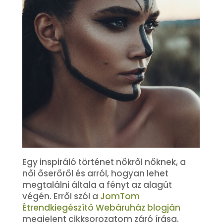
Egy inspiráló történet nőkről nőknek, a
női őserőről és arról, hogyan lehet
megtalálni általa a fényt az alagút
végén. Erről szól a
JomTom
Étrendkiegészítő Webáruház blogján
megjelent cikksorozatom záró írása.