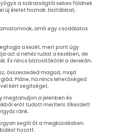
gyógyír a szárazságtól sebes földnek
i új életet hoznak: tisztábbat,
folyamatomnak, amit egy csodálatos
egfogja a kezét, mert pont úgy
tja azt a nehéz rudat a kezében, de
. És nincs biztosítókötél a derekán.
llsz, összeszeded magad, majd
ergiád. Pláne, ha nincs lehetőséged
ével kért segítséget.
y megtanuljon a jelenben és
kből erőt tudott meríteni. Elkezdett
igyáz ránk.
 hogyan segíti őt a megküzdésben.
ülést hozott.