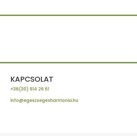
KAPCSOLAT
+36(30) 914 26 61
info@egeszsegesharmonia.hu