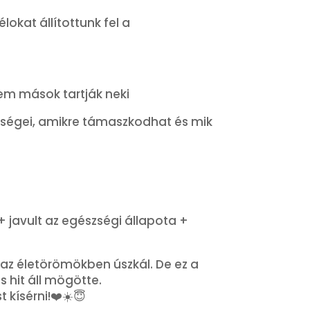
okat állítottunk fel a
nem mások tartják neki
ősségei, amikre támaszkodhat és mik
 javult az egészségi állapota +
az életörömökben úszkál. De ez a
s hit áll mögötte.
 kísérni!❤️☀️😇