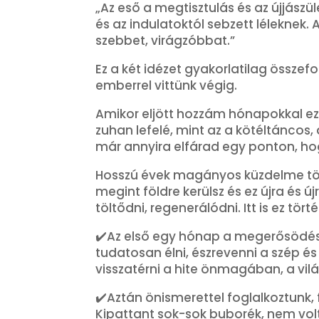
„Az eső a megtisztulás és az újjász
és az indulatoktól sebzett léleknek.
szebbet, virágzóbbat.”
Ez a két idézet gyakorlatilag össze
emberrel vittünk végig.
Amikor eljött hozzám hónapokkal eze
zuhan lefelé, mint az a kötéltáncos,
már annyira elfárad egy ponton, hog
Hosszú évek magányos küzdelme több
megint földre kerülsz és ez újra és ú
töltődni, regenerálódni. Itt is ez tör
✔️Az első egy hónap a megerősödésr
tudatosan élni, észrevenni a szép és
visszatérni a hite önmagában, a vil
✔️Aztán önismerettel foglalkoztunk,
Kipattant sok-sok buborék, nem vo