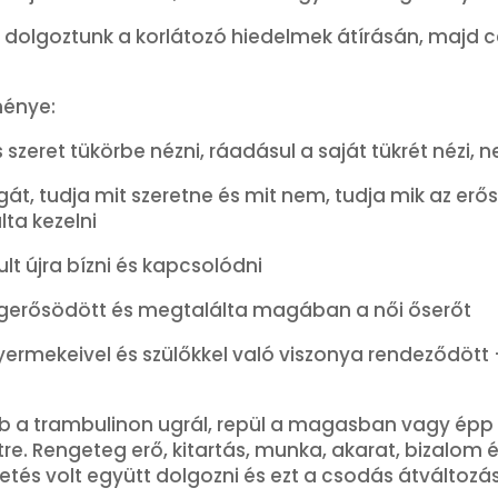
 dolgoztunk a korlátozó hiedelmek átírásán, majd cél
énye:
 szeret tükörbe nézni, ráadásul a saját tükrét nézi, 
gát, tudja mit szeretne és mit nem, tudja mik az er
ta kezelni
t újra bízni és kapcsolódni
gerősödött és megtalálta magában a női őserőt
ermekeivel és szülőkkel való viszonya rendeződött +
b a trambulinon ugrál, repül a magasban vagy épp 
re. Rengeteg erő, kitartás, munka, akarat, bizalom é
és volt együtt dolgozni és ezt a csodás átváltozást