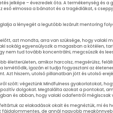
ületés jelképe – évezredek óta. A termékenység és a 
 Az eső elmossa a bánatot és a tragédiákat, s cseppje
foglalja a lényegét a legutóbb lezárult mentoring 
lőtt, azt mondta, arra van szüksége, hogy valaki m
 aki sokáig egyensúlyozik a magasban a kötélen, tar
y nem tud tovább koncentrálni, megcsúszik és leesik
 életterületen, amikor harcolsz, megsérülsz, felá
jra ismétlődik, igazán el tudja fogyasztani az életen
tént. Azt hiszem, utolsó pillanatban jött és utolsó erej
ől szólt: végeztünk Mindfulness gyakorlatokat, hog
 pozitív dolgokat. Megtalálta azokat a pontokat, ami
ágban és abban, hogy valaki odafentről mégiscsak v
 feltártuk az elakadások okait és megnéztük, mi és
lt fájdalommentes, de annál nagyobb megkönnyebb