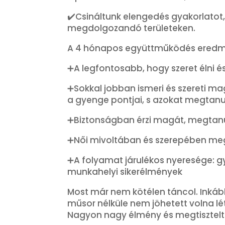
✔️Csináltunk elengedés gyakorlatot,
megdolgozandó területeken.
A 4 hónapos együttműködés eredm
➕A legfontosabb, hogy szeret élni és
➕Sokkal jobban ismeri és szereti ma
a gyenge pontjai, s azokat megtanul
➕Biztonságban érzi magát, megtanul
➕Női mivoltában és szerepében me
➕A folyamat járulékos nyeresége: gy
munkahelyi sikerélmények
Most már nem kötélen táncol. Inkáb
műsor nélküle nem jöhetett volna lét
Nagyon nagy élmény és megtiszteltet