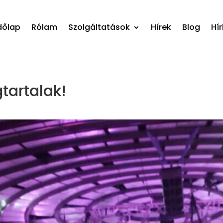
dőlap
Rólam
Szolgáltatások
Hírek
Blog
Hír
tartalak!