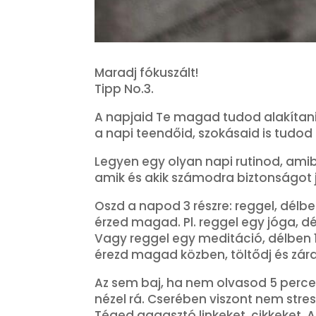
Maradj fókuszált!
Tipp No.3.
A napjaid Te magad tudod alakítani.
a napi teendőid, szokásaid is tudod 
Legyen egy olyan napi rutinod, ami
amik és akik számodra biztonságot 
Oszd a napod 3 részre: reggel, délb
érzed magad. Pl. reggel egy jóga, 
Vagy reggel egy meditáció, délben 1
érezd magad közben, töltődj és zárd
Az sem baj, ha nem olvasod 5 perc
nézel rá. Cserében viszont nem stre
Téged aggasztó linkeket, cikkeket. A