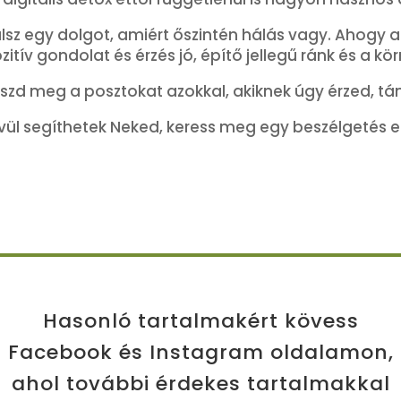
álsz egy dolgot, amiért őszintén hálás vagy. Ahogy 
tív gondolat és érzés jó, építő jellegű ránk és a kör
oszd meg a posztokat azokkal, akiknek úgy érzed, t
kívül segíthetek Neked, keress meg egy beszélgetés e
Hasonló tartalmakért kövess
Facebook és Instagram oldalamon,
ahol további érdekes tartalmakkal