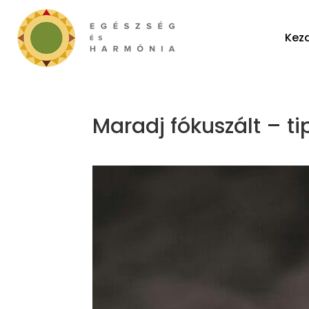
Kez
Maradj fókuszált – ti