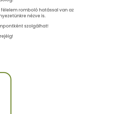
a félelem romboló hatással van az
nyezetünkre nézve is.
ámpontként szolgálhat!
rejéig!