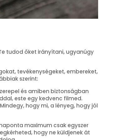
Te tudod őket irányítani, ugyanúgy
lgokat, tevékenységeket, embereket,
ábbiak szerint:
t szerepel és amiben biztonságban
ddal, este egy kedvenc filmed.
Mindegy, hogy mi, a lényeg, hogy jól
ha naponta maximum csak egyszer
megkérheted, hogy ne küldjenek át
 dolog.