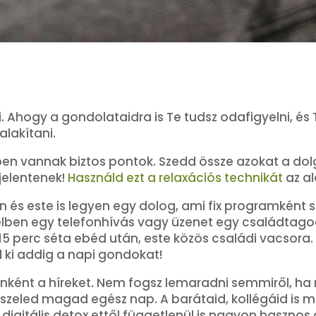
 Ahogy a gondolataidra is Te tudsz odafigyelni, és 
alakítani.
ben vannak biztos pontok. Szedd össze azokat a do
jelentenek!
Használd ezt a relaxációs technikát
az al
en és este is legyen egy dolog, ami fix programkén
délben egy telefonhívás vagy üzenet egy családtago
5 perc séta ebéd után, este közös családi vacsora. 
 ki addig a napi gondokat!
enként a híreket. Nem fogsz lemaradni semmiről, 
sszeled magad egész nap. A barátaid, kollégáid is 
 digitális detox ettől függetlenül is nagyon hasznos